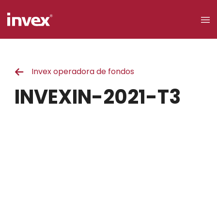
×
Invex operadora de fondos
Acceso a
clientes
INVEXIN-2021-T3
Buscar
Personas
Empresas