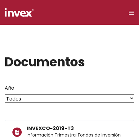
×
Acceso a
clientes
Documentos
Buscar
Año
Personas
INVEXCO-2019-T3
Empresas
Información Trimestral Fondos de Inversión