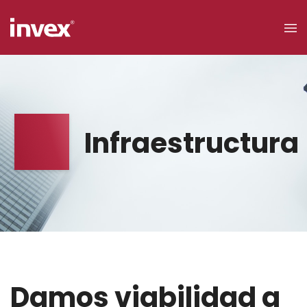
×
Acceso a
clientes
Infraestructura
Buscar
Personas
Damos viabilidad a
Empresas