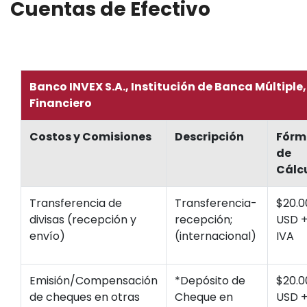
Cuentas de Efectivo
Banco INVEX S.A., Institución de Banca Múltiple
Financiero
Costos y Comisiones
Descripción
Fórm
de
Cálc
Transferencia de
Transferencia-
$20.0
divisas (recepción y
recepción;
USD 
envío)
(internacional)
IVA
Emisión/Compensación
*Depósito de
$20.0
de cheques en otras
Cheque en
USD 