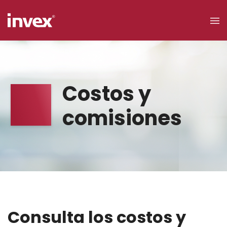
×
Acceso a
Costos y
clientes
comisiones
Buscar
Personas
Consulta los costos y
Empresas