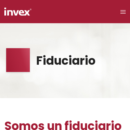
×
Acceso a
clientes
Fiduciario
Buscar
Personas
Somos un fiduciario
Empresas