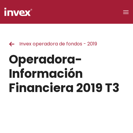
×
Invex operadora de fondos - 2019
Acceso a
clientes
Operadora-
Buscar
Información
Financiera 2019 T3
Personas
Empresas