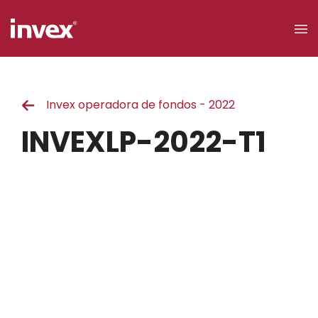
×
Invex operadora de fondos - 2022
Acceso a
clientes
INVEXLP-2022-T1
Buscar
Personas
Empresas