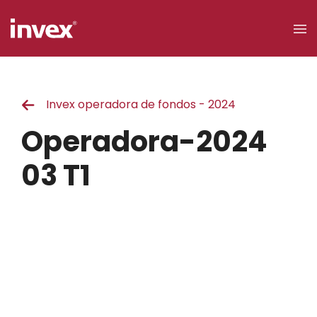
×
Invex operadora de fondos - 2024
Acceso a
clientes
Operadora-2024
Buscar
03 T1
Personas
Empresas