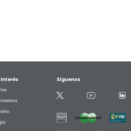
 interés
Síguenos
etas
roladora
iario
gía