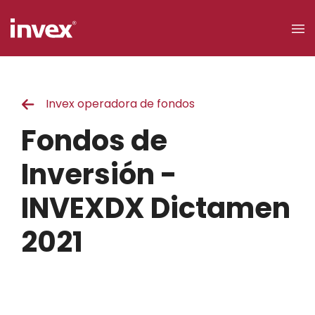
×
Invex operadora de fondos
Acceso a
clientes
Fondos de
Buscar
Inversión -
INVEXDX Dictamen
Personas
2021
Empresas