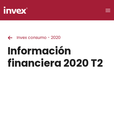
×
Invex consumo - 2020
Acceso a
clientes
Información
Buscar
financiera 2020 T2
Personas
Empresas