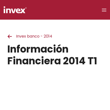
×
Invex banco - 2014
Acceso a
clientes
Información
Buscar
Financiera 2014 T1
Personas
Empresas