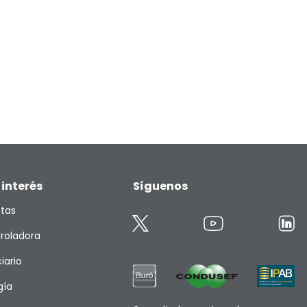
 interés
Síguenos
etas
roladora
iario
gía