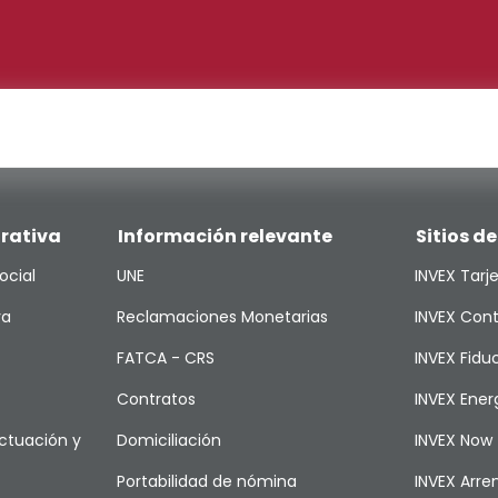
rativa
Información relevante
Sitios de
ocial
UNE
INVEX Tarj
va
Reclamaciones Monetarias
INVEX Cont
FATCA - CRS
INVEX Fiduc
Contratos
INVEX Ener
ctuación y
Domiciliación
INVEX Now
Portabilidad de nómina
INVEX Arr