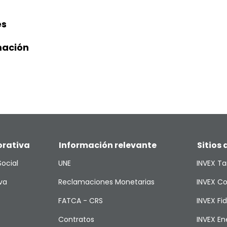
es
mación
orativa
Información relevante
Sitios 
ocial
UNE
INVEX Ta
va
Reclamaciones Monetarias
INVEX Co
FATCA - CRS
INVEX Fi
Contratos
INVEX En