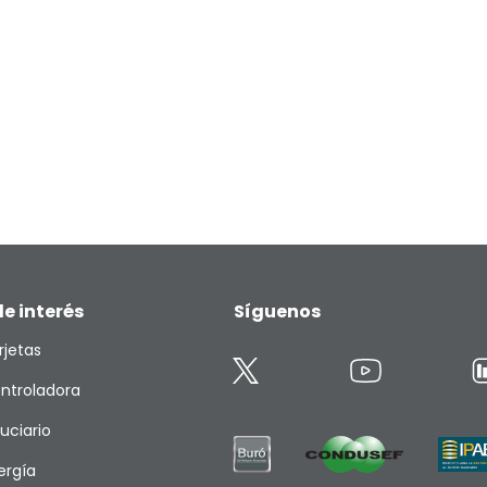
de interés
Síguenos
rjetas
ntroladora
duciario
ergía