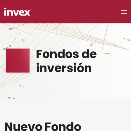
×
Acceso a
Fondos de
clientes
inversión
Buscar
Personas
Nuevo Fondo
Empresas