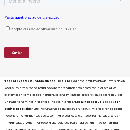
⃰
Las notas estructuradas sin capital protegido
“Este instrumento de inversión, en
los que invierte el fondo, podrá no generar rendimientos, o éstos ser inferiores a los
existentes en el mercado e inclusive, al vencimiento de la operación, se podrá liquidar
un importe nominal inferior al principal invertido.”
Las notas estructuradas con
capital protegido
“Este instrumento de inversión, en los que invierte el fondo, podrá
no generar rendimientos, o éstos ser inferiores a los existentes en el mercado, pero en
ningún caso, al vencimiento de la operación, se podrá liquidar un importe nominal
inferior al principal invertido.” Por su grado de especialización es recomendado para