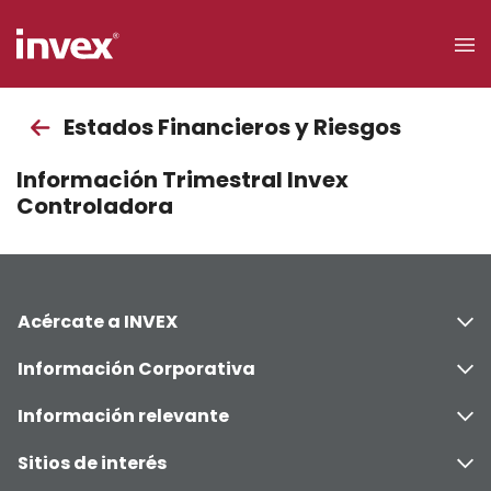
×
Estados Financieros y Riesgos
Acceso a
Información Trimestral Invex
clientes
Controladora
Buscar
Acércate a INVEX
Personas
Información Corporativa
Información relevante
Sitios de interés
Empresas