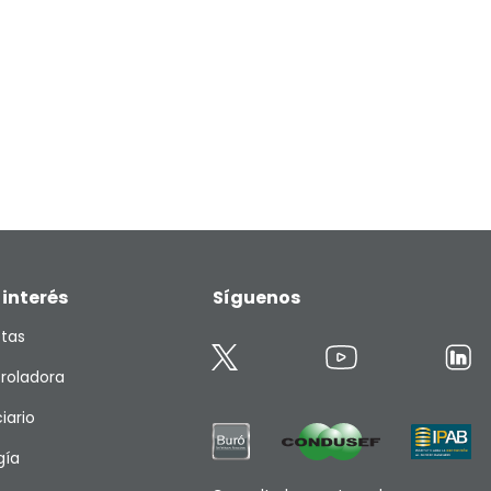
 interés
Síguenos
etas
roladora
iario
gía