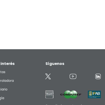
 interés
Síguenos
etas
roladora
iario
gía