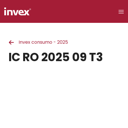
×
Invex consumo - 2025
Acceso a
clientes
IC RO 2025 09 T3
Buscar
Personas
Empresas