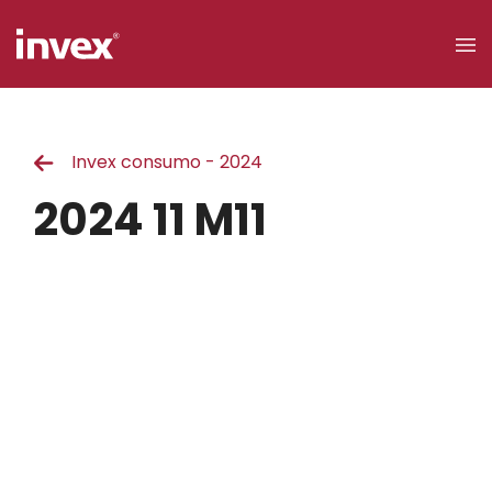
×
Invex consumo - 2024
Acceso a
clientes
2024 11 M11
Buscar
Personas
Empresas