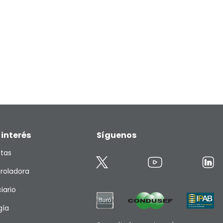
 interés
Síguenos
etas
roladora
iario
gía