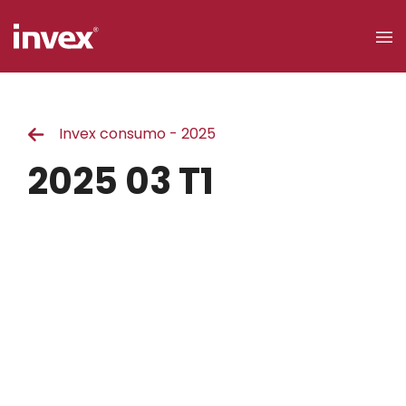
×
Invex consumo - 2025
Acceso a
clientes
2025 03 T1
Buscar
Personas
Empresas