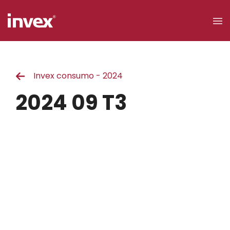
×
Invex consumo - 2024
Acceso a
clientes
2024 09 T3
Buscar
Personas
Empresas