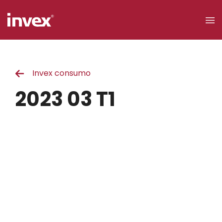
×
Invex consumo
Acceso a
clientes
2023 03 T1
Buscar
Personas
Empresas