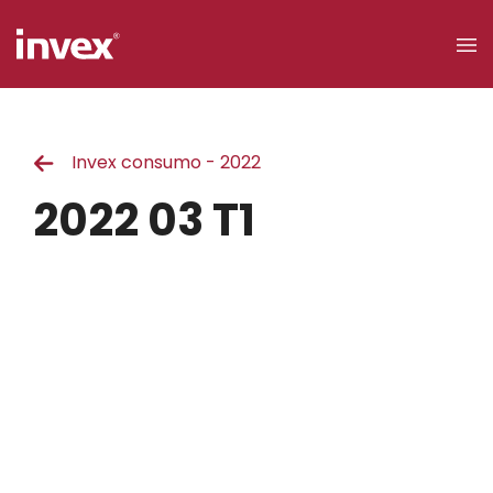
×
Invex consumo - 2022
Acceso a
clientes
2022 03 T1
Buscar
Personas
Empresas