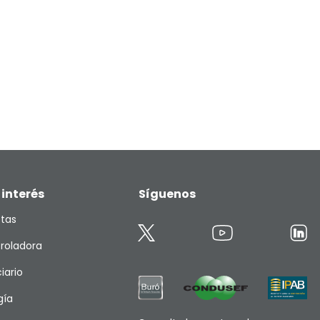
 interés
Síguenos
etas
roladora
iario
gía