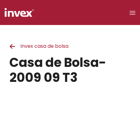
×
Invex casa de bolsa
Acceso a
clientes
Casa de Bolsa-
Buscar
2009 09 T3
Personas
Empresas