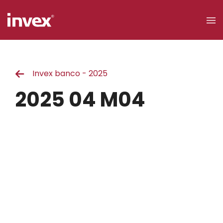
×
Invex banco - 2025
Acceso a
clientes
2025 04 M04
Buscar
Personas
Empresas