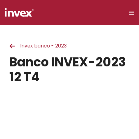
×
Invex banco - 2023
Acceso a
clientes
Banco INVEX-2023
Buscar
12 T4
Personas
Empresas