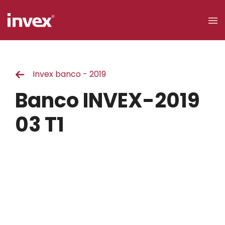
×
Invex banco - 2019
Acceso a
clientes
Banco INVEX-2019
Buscar
03 T1
Personas
Empresas