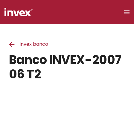
×
Invex banco
Acceso a
clientes
Banco INVEX-2007
Buscar
06 T2
Personas
Empresas