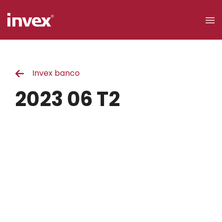
×
Invex banco
Acceso a
clientes
2023 06 T2
Buscar
Personas
Empresas