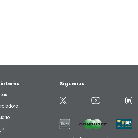
 interés
Síguenos
etas
roladora
iario
gía