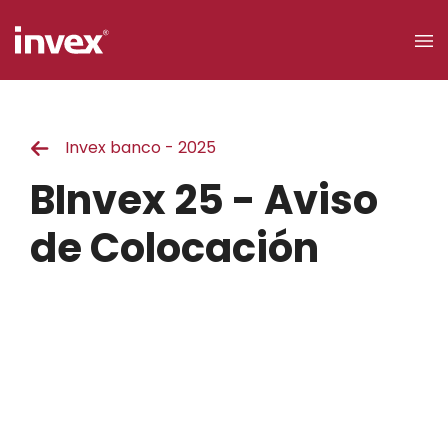
×
Invex banco - 2025
Acceso a
clientes
BInvex 25 - Aviso
Buscar
de Colocación
Personas
Empresas