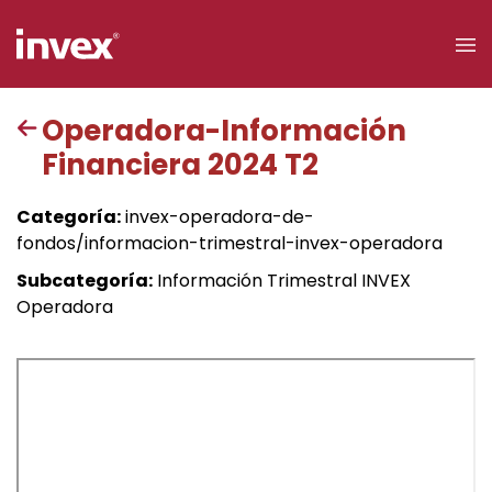
×
Operadora-Información
Financiera 2024 T2
Acceso a
clientes
Categoría:
invex-operadora-de-
fondos/informacion-trimestral-invex-operadora
Buscar
Subcategoría:
Información Trimestral INVEX
Operadora
Personas
Empresas