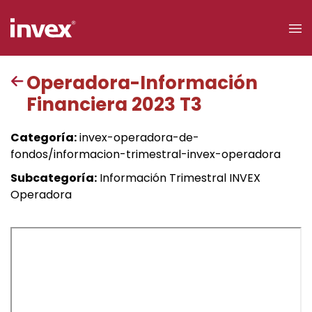
×
Operadora-Información
Financiera 2023 T3
Acceso a
clientes
Categoría:
invex-operadora-de-
fondos/informacion-trimestral-invex-operadora
Buscar
Subcategoría:
Información Trimestral INVEX
Operadora
Personas
Empresas