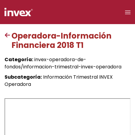
×
Operadora-Información
Financiera 2018 T1
Acceso a
clientes
Categoría:
invex-operadora-de-
fondos/informacion-trimestral-invex-operadora
Buscar
Subcategoría:
Información Trimestral INVEX
Operadora
Personas
Empresas