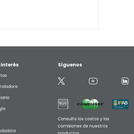
 interés
Síguenos
etas
roladora
iario
gía
Consulta los costos y las
comisiones de nuestros
endadora
productos