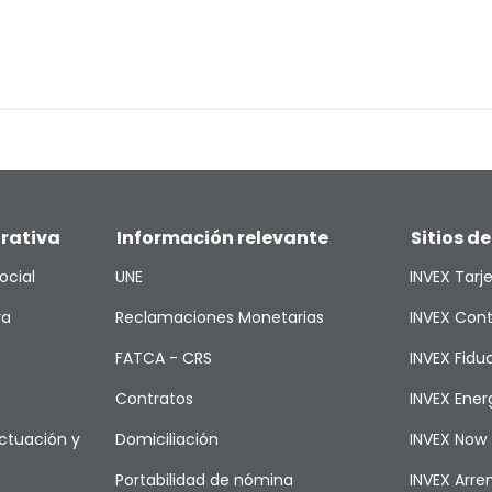
rativa
Información relevante
Sitios de
ocial
UNE
INVEX Tarj
va
Reclamaciones Monetarias
INVEX Cont
FATCA - CRS
INVEX Fiduc
Contratos
INVEX Ener
ctuación y
Domiciliación
INVEX Now
Portabilidad de nómina
INVEX Arr