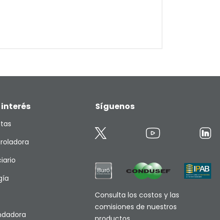
 interés
Síguenos
etas
roladora
iario
gía
Consulta los costos y las
comisiones de nuestros
endadora
productos