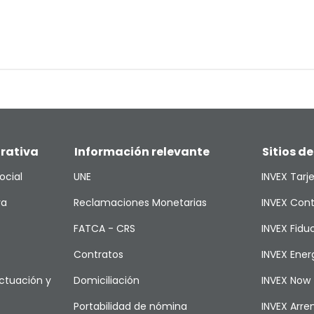
rativa
Información relevante
Sitios de
ocial
UNE
INVEX Tarj
va
Reclamaciones Monetarias
INVEX Cont
FATCA - CRS
INVEX Fiduc
Contratos
INVEX Ener
ctuación y
Domiciliación
INVEX Now
Portabilidad de nómina
INVEX Arr