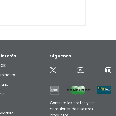
 interés
Síguenos
etas
roladora
iario
gía
Consulta los costos y las
comisiones de nuestros
endadora
productos