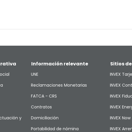
rativa
Información relevante
Sitios de
ocial
UNE
INVEX Tarj
va
Reclamaciones Monetarias
INVEX Cont
FATCA - CRS
INVEX Fiduc
Contratos
INVEX Ener
ctuación y
Domiciliación
INVEX Now
Portabilidad de nómina
INVEX Arr