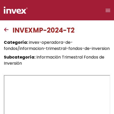
×
INVEXMP-2024-T2
Acceso a
Categoría:
invex-operadora-de-
clientes
fondos/informacion-trimestral-fondos-de-inversion
Subcategoría:
Información Trimestral Fondos de
Buscar
Inversión
Personas
Empresas