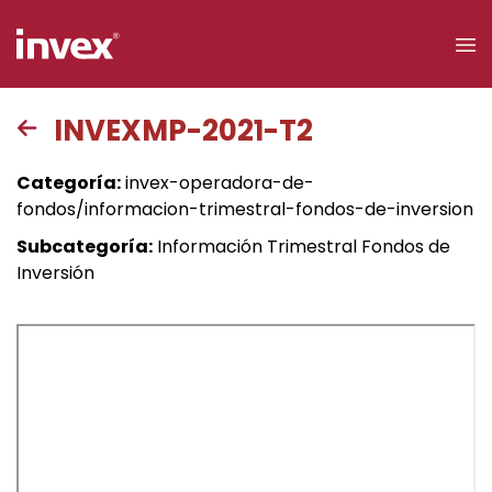
×
INVEXMP-2021-T2
Acceso a
Categoría:
invex-operadora-de-
clientes
fondos/informacion-trimestral-fondos-de-inversion
Subcategoría:
Información Trimestral Fondos de
Buscar
Inversión
Personas
Empresas