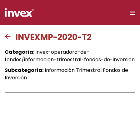
×
INVEXMP-2020-T2
Acceso a
Categoría:
invex-operadora-de-
clientes
fondos/informacion-trimestral-fondos-de-inversion
Subcategoría:
Información Trimestral Fondos de
Buscar
Inversión
Personas
Empresas