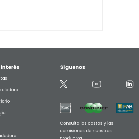
 interés
Síguenos
etas
roladora
iario
gía
Consulta los costos y las
comisiones de nuestros
endadora
productos