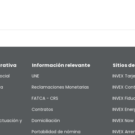
rativa
Información relevante
Sitios de
ocial
UNE
INVEX Tarj
va
Reclamaciones Monetarias
INVEX Cont
FATCA - CRS
INVEX Fiduc
Contratos
INVEX Ener
ctuación y
Domiciliación
INVEX Now
Portabilidad de nómina
INVEX Arr