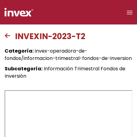
×
INVEXIN-2023-T2
Acceso a
Categoría:
invex-operadora-de-
clientes
fondos/informacion-trimestral-fondos-de-inversion
Subcategoría:
Información Trimestral Fondos de
Buscar
Inversión
Personas
Empresas