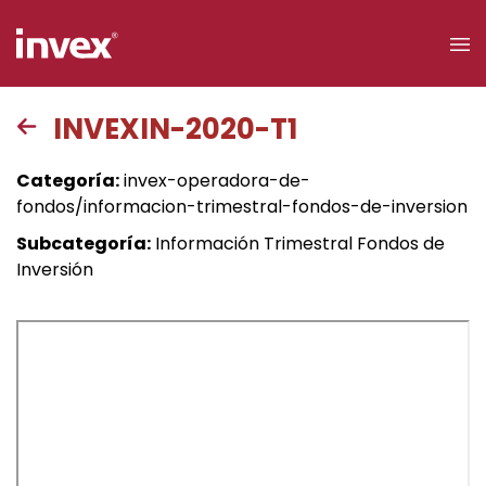
×
INVEXIN-2020-T1
Acceso a
Categoría:
invex-operadora-de-
clientes
fondos/informacion-trimestral-fondos-de-inversion
Subcategoría:
Información Trimestral Fondos de
Buscar
Inversión
Personas
Empresas