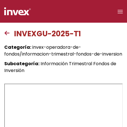
×
INVEXGU-2025-T1
Acceso a
Categoría:
invex-operadora-de-
clientes
fondos/informacion-trimestral-fondos-de-inversion
Subcategoría:
Información Trimestral Fondos de
Buscar
Inversión
Personas
Empresas