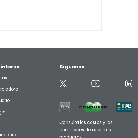
 interés
Síguenos
etas
roladora
iario
gía
Consulta los costos y las
comisiones de nuestros
endadora
productos