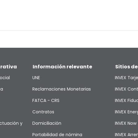
rativa
Información relevante
Sitios de
ocial
UNE
INVEX Tarj
va
Reclamaciones Monetarias
INVEX Cont
FATCA - CRS
INVEX Fiduc
Contratos
INVEX Ener
ctuación y
Domiciliación
INVEX Now
Portabilidad de nómina
INVEX Arr