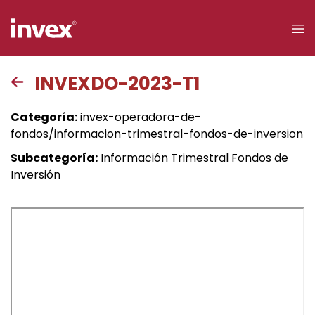
×
INVEXDO-2023-T1
Acceso a
Categoría:
invex-operadora-de-
clientes
fondos/informacion-trimestral-fondos-de-inversion
Subcategoría:
Información Trimestral Fondos de
Buscar
Inversión
Personas
Empresas